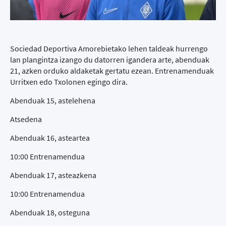
Sociedad Deportiva Amorebietako lehen taldeak hurrengo
lan plangintza izango du datorren igandera arte, abenduak
21, azken orduko aldaketak gertatu ezean. Entrenamenduak
Urritxen edo Txolonen egingo dira.
Abenduak 15, astelehena
Atsedena
Abenduak 16, asteartea
10:00 Entrenamendua
Abenduak 17, asteazkena
10:00 Entrenamendua
Abenduak 18, osteguna