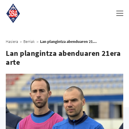
Hasiera
Berriak
Lan plangintza abenduaren 21era arte
>
>
Lan plangintza abenduaren 21era
arte