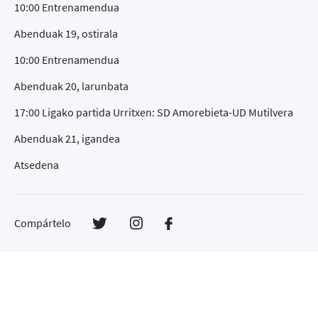
10:00 Entrenamendua
Abenduak 19, ostirala
10:00 Entrenamendua
Abenduak 20, larunbata
17:00 Ligako partida Urritxen: SD Amorebieta-UD Mutilvera
Abenduak 21, igandea
Atsedena
Compártelo