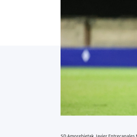
SD Amorebietak Javier Entrecanales M