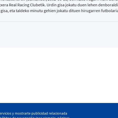
ritxera Real Racing Clubetik. Urdin gisa jokatu duen lehen denborald
ar gisa, eta taldeko minutu gehien jokatu dituen hirugarren futbolari
kaia
ervicios y mostrarte publicidad relacionada
LEHEN TALDEA
CANT