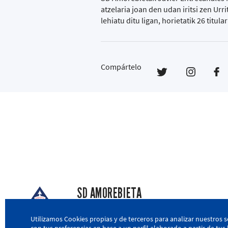
atzelaria joan den udan iritsi zen Ur
lehiatu ditu ligan, horietatik 26 titul
Compártelo
SD AMOREBIETA
San Miguel Kalea, 16, 48340 Amorebieta, Biz
Utilizamos Cookies propias y de terceros para analizar nuestros s