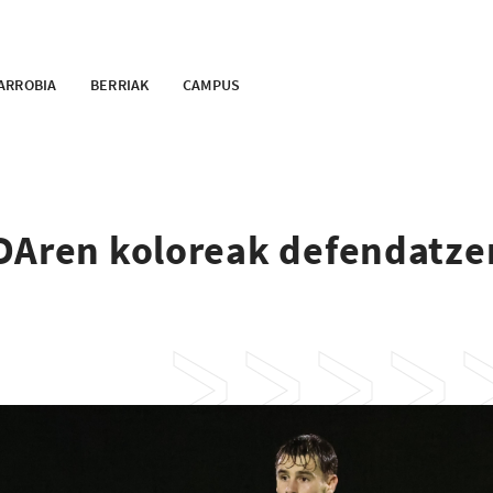
ARROBIA
BERRIAK
CAMPUS
SDAren koloreak defendatze