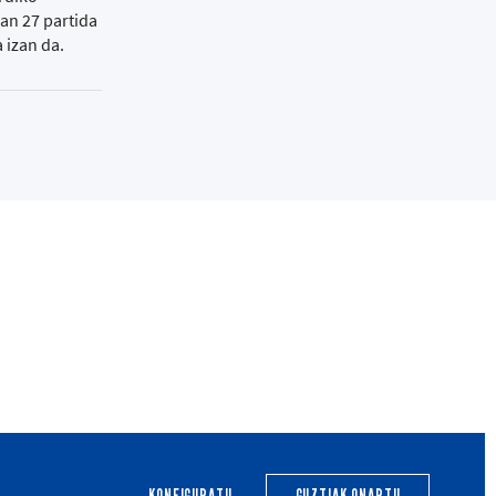
ian 27 partida
a izan da.
ERA
BERRIAK
HARROBIA
CALENDARIO
EGUTEGIA