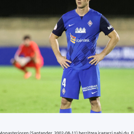
onasterioren (Santander, 2002-08-11) berritzea iragarri nahi du. E