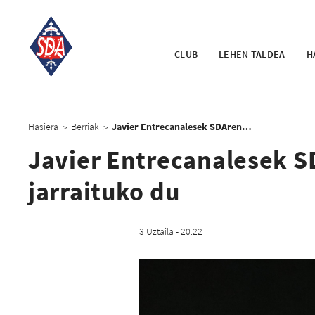
CLUB
LEHEN TALDEA
H
Hasiera
Berriak
Javier Entrecanalesek SDAren koloreak defendatzen jarraituko du
>
>
Javier Entrecanalesek 
jarraituko du
3 Uztaila - 20:22