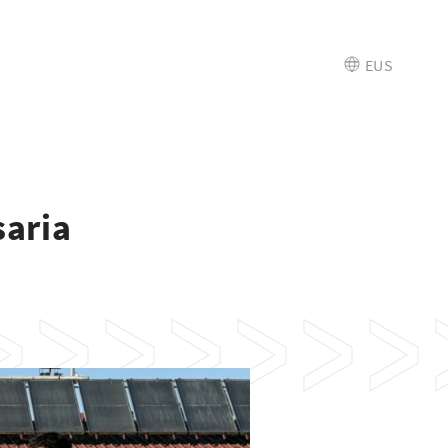
EUS
saria