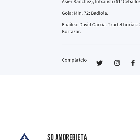
Asier Sánchez), Intxausti (61’ Ceballos)
Gola: Min. 72; Badiola.
Epailea: David García. Txartel horiak:
Kortazar.
Compártelo
SD AMOREBIETA