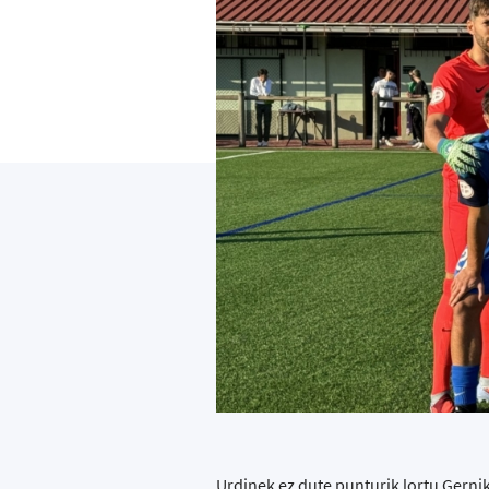
Urdinek ez dute punturik lortu Gernik