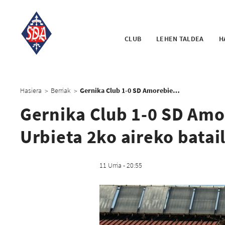
CLUB
LEHEN TALDEA
H
Hasiera
Berriak
Gernika Club 1-0 SD Amorebieta: Gernikak lortu du saria Urbieta 2ko aireko batailan
>
>
Gernika Club 1-0 SD Amor
Urbieta 2ko aireko batai
11 Urria - 20:55