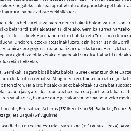
txekoek hegaleko sake bat aprobetxatu dute partidako gol bakarra 
e ingurura, baina ez diote etekinik atera.
 da, ia beti airetik, zelaiaren neurri txikiek baldintzatuta. Izan er
siko belar artifiziala aldatzen ari direlako. Gernika aurrea hartzeko
langa jo du. Urdinek Marouaneren tiro batekin eta Torricoren buruk
 duena. Ondoren, etxeko atezainak luzatu egin behar izan da Zorril
ko. Altamirak ere gogor sartu behar izan du eskularrua Herrik lehen 
lreatara egindako bidalketak etengabeak izan dira, baina bi taldeak 
iluarekin heltzeko.
da, Gernikak langara bidali baitu baloia. Gureek erantzun dute Cast
kanpora bidali du errematea. Abaguneen erritmoa murriztu egin da l
u egiten ziren. Hala ere, hegaleko sake bakoitzak aukera bat suposa
olak baloia jaso, area barruan buelta eman eta jaurtiketa bikaina at
rtzen saiatu dira, baina ez dute gernikarren horma botatzeko modur
Lorente, Berasaluze, Arberas (75’ Iker), Izan (64’ Badiola), Fruniz,
azaga) eta Baqué (64’ Aguirre).
stañeda, Entrecanales, Odei, Marouane (79’ Fausto Tienza), Arzallu