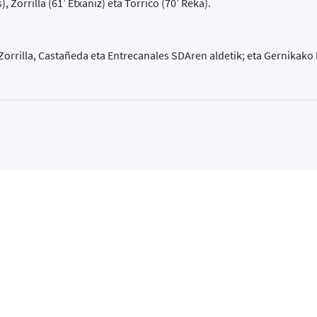
, Zorrilla (61’ Etxaniz) eta Torrico (70’ Reka).
 Zorrilla, Castañeda eta Entrecanales SDAren aldetik; eta Gernikako 