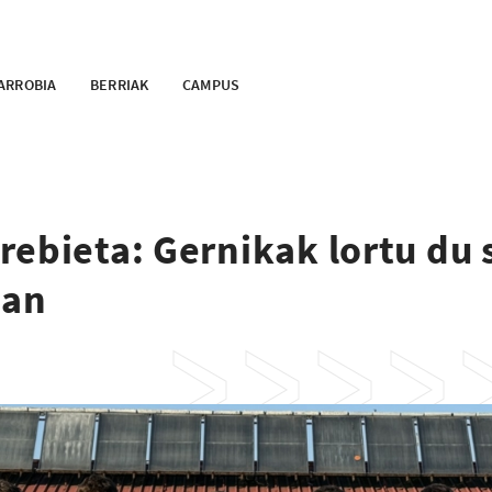
ARROBIA
BERRIAK
CAMPUS
ebieta: Gernikak lortu du 
lan