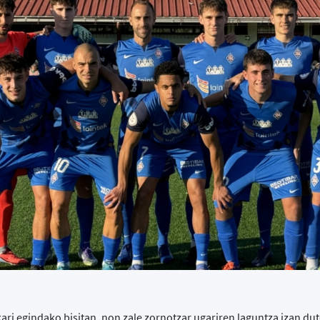
ari egindako bisitan, non zale zornotzar ugariren laguntza izan du