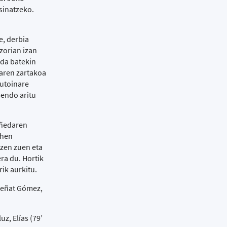
sinatzeko.
e, derbia
 zorian izan
ada batekin
laren zartakoa
zutoinare
sendo aritu
añedaren
ehen
tzen zuen eta
era du. Hortik
ik aurkitu.
 Beñat Gómez,
z, Elías (79’