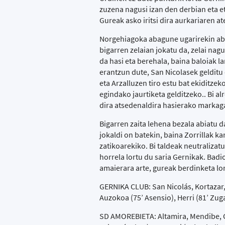
zuzena nagusi izan den derbian eta e
Gureak asko iritsi dira aurkariaren at
Norgehiagoka abagune ugarirekin abiatu
bigarren zelaian jokatu da, zelai nagu
da hasi eta berehala, baina baloiak 
erantzun dute, San Nicolasek gelditu
eta Arzalluzen tiro estu bat ekiditze
egindako jaurtiketa gelditzeko.. Bi a
dira atsedenaldira hasierako markaga
Bigarren zaita lehena bezala abiatu 
jokaldi on batekin, baina Zorrillak 
zatikoarekiko. Bi taldeak neutralizat
horrela lortu du saria Gernikak. Badi
amaierara arte, gureak berdinketa lo
GERNIKA CLUB: San Nicolás, Kortazar, 
Auzokoa (75’ Asensio), Herri (81’ Zug
SD AMOREBIETA: Altamira, Mendibe, Ca