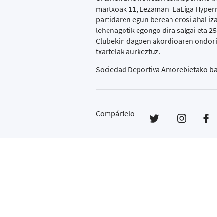
martxoak 11, Lezaman. LaLiga Hyperm
partidaren egun berean erosi ahal iz
lehenagotik egongo dira salgai eta 25
Clubekin dagoen akordioaren ondorioz
txartelak aurkeztuz.
Sociedad Deportiva Amorebietako baz
Compártelo