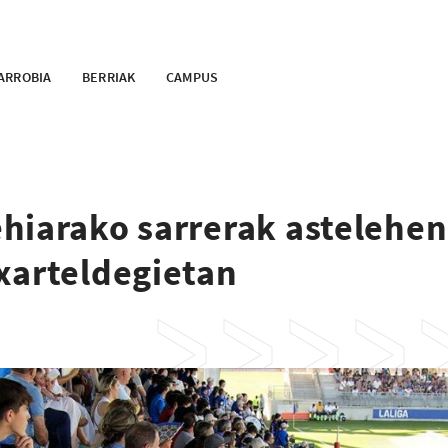
ARROBIA
BERRIAK
CAMPUS
hiarako sarrerak astelehe
xarteldegietan