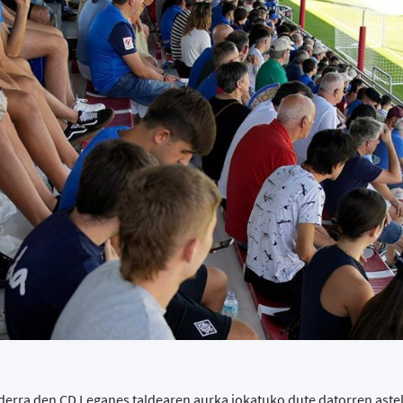
derra den CD Leganes taldearen aurka jokatuko dute datorren ast