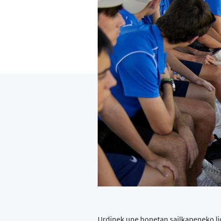
Urdinek une honetan sailkapeneko li