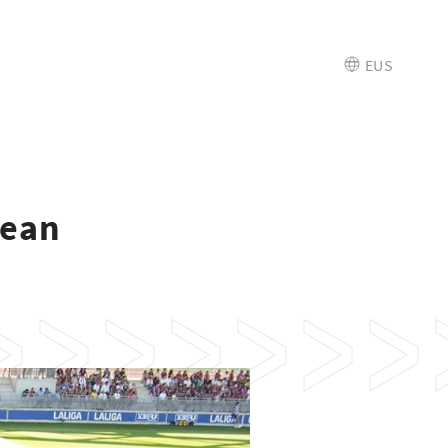
EUS
nean