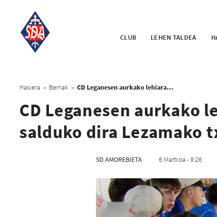
CLUB
LEHEN TALDEA
H
Hasiera
Berriak
CD Leganesen aurkako lehiarako sarrerak astelehenean salduko dira Lezamako txarteldegietan
>
>
CD Leganesen aurkako le
salduko dira Lezamako t
SD AMOREBIETA
6 Martxoa - 9:26