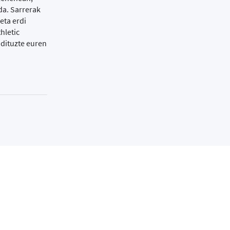
da. Sarrerak
eta erdi
hletic
 dituzte euren