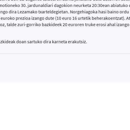
otioneko 30. jardunaldiari dagokion neurketa 20:30ean abiatuko 
ango dira Lezamako txarteldegietan. Norgehiagoka hasi baino ordu 
 euroko prezioa izango dute (10 euro 16 urtetik beherakoentzat). At
, talde zuri-gorriko bazkideek 20 euroren truke erosi ahal izango
kideak doan sartuko dira karneta erakutsiz.