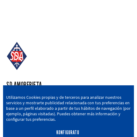
SD AMOREBIETA
San Miguel Kalea, 16, 48340 Amorebieta, Bizkaia
Utilizamos Cookies propias y de terceros para analizar nuestros
servicios y mostrarte publicidad relacionada con tus preferencias en
946 604 751
|
sda@sdamorebieta.eus
base a un perfil elaborado a partir de tus hábitos de navegación (por
ejemplo, páginas visitadas). Puedes obtener más información y
configurar tus preferencias.
KONFIGURATU
LEHEN TALDEA
CANTERA
BERRIAK
HARROBIA